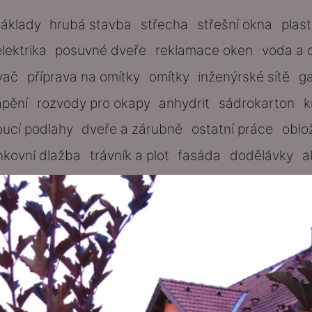
základy
hrubá stavba
střecha
střešní okna
plas
elektrika
posuvné dveře
reklamace oken
voda a 
vač
příprava na omítky
omítky
inženýrské sítě
g
ápění
rozvody pro okapy
anhydrit
sádrokarton
k
oucí podlahy
dveře a zárubně
ostatní práce
oblo
nkovní dlažba
trávník a plot
fasáda
dodělávky
a