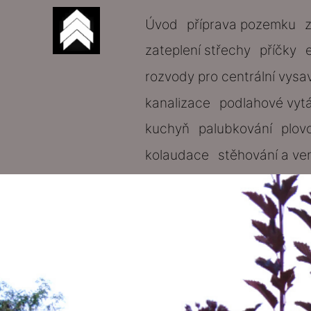
Úvod
příprava pozemku
zateplení střechy
příčky
rozvody pro centrální vysa
kanalizace
podlahové vyt
kuchyň
palubkování
plov
kolaudace
stěhování a ve