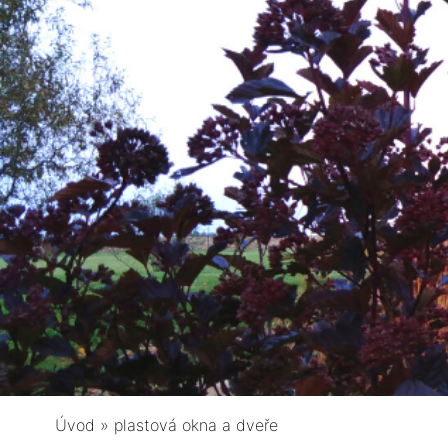
Úvod
»
plastová okna a dveře