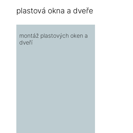
plastová okna a dveře
montáž plastových oken a
dveří