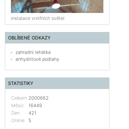
instalace vnitřních světel
OBLÍBENÉ ODKAZY
zahradní lehátka
anhydritové podlahy
STATISTIKY
Celkem:
2000662
Měsíc:
16449
Den:
421
Online:
5