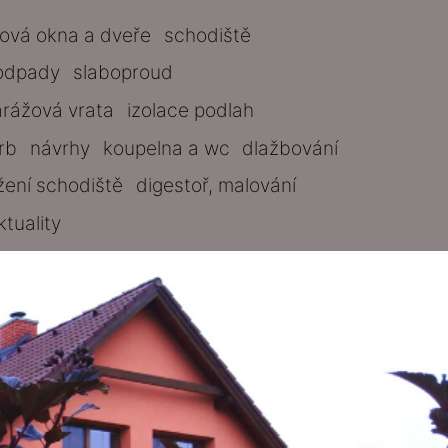
tová okna a dveře
schodiště
odpady
slaboproud
arážová vrata
izolace podlah
rb
návrhy
koupelna a wc
dlažbování
žení schodiště
digestoř, malování
ktuality