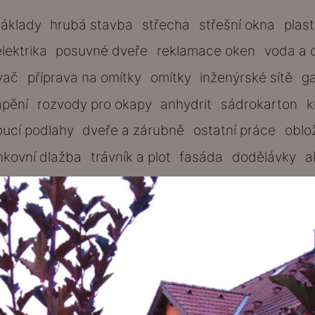
základy
hrubá stavba
střecha
střešní okna
plas
elektrika
posuvné dveře
reklamace oken
voda a 
vač
příprava na omítky
omítky
inženýrské sítě
g
ápění
rozvody pro okapy
anhydrit
sádrokarton
k
oucí podlahy
dveře a zárubně
ostatní práce
oblo
nkovní dlažba
trávník a plot
fasáda
dodělávky
a