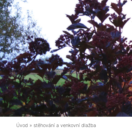
Úvod
»
stěhování a venkovní dlažba