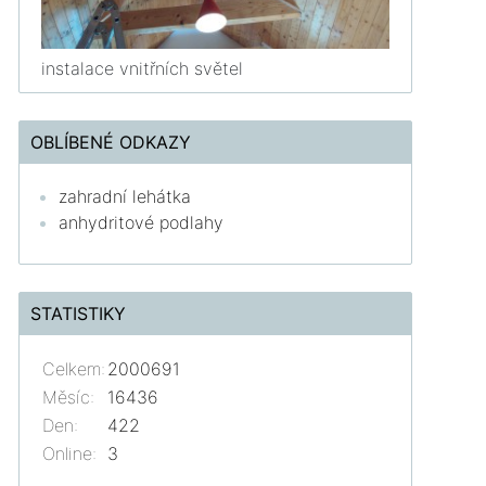
instalace vnitřních světel
OBLÍBENÉ ODKAZY
zahradní lehátka
anhydritové podlahy
STATISTIKY
Celkem:
2000691
Měsíc:
16436
Den:
422
Online:
3