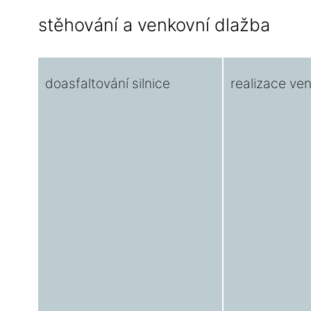
stěhování a venkovní dlažba
doasfaltování silnice
realizace ve