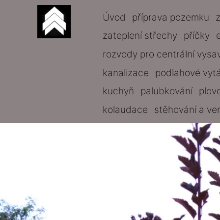
Úvod
příprava pozemku
zateplení střechy
příčky
rozvody pro centrální vysa
kanalizace
podlahové vyt
kuchyň
palubkování
plov
kolaudace
stěhování a ve