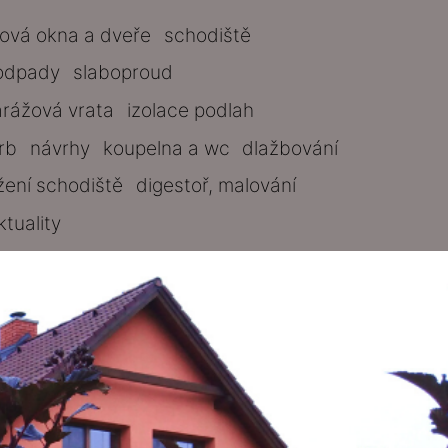
tová okna a dveře
schodiště
odpady
slaboproud
arážová vrata
izolace podlah
rb
návrhy
koupelna a wc
dlažbování
žení schodiště
digestoř, malování
ktuality