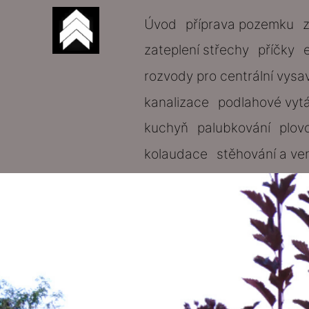
Úvod
příprava pozemku
zateplení střechy
příčky
rozvody pro centrální vysa
kanalizace
podlahové vyt
kuchyň
palubkování
plov
kolaudace
stěhování a ve