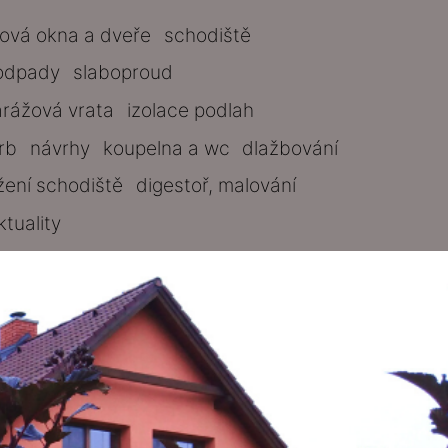
tová okna a dveře
schodiště
odpady
slaboproud
arážová vrata
izolace podlah
rb
návrhy
koupelna a wc
dlažbování
žení schodiště
digestoř, malování
ktuality