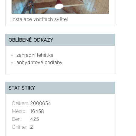
instalace vnitřních světel
OBLÍBENÉ ODKAZY
zahradní lehátka
anhydritové podlahy
STATISTIKY
Celkem:
2000654
Měsíc:
16458
Den:
425
Online:
2