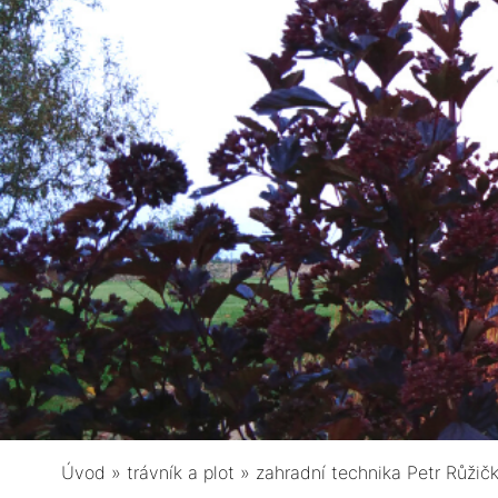
Úvod
»
trávník a plot
»
zahradní technika Petr Růžič