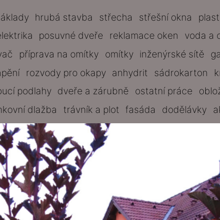
základy
hrubá stavba
střecha
střešní okna
plas
elektrika
posuvné dveře
reklamace oken
voda a 
vač
příprava na omítky
omítky
inženýrské sítě
g
ápění
rozvody pro okapy
anhydrit
sádrokarton
k
oucí podlahy
dveře a zárubně
ostatní práce
oblo
nkovní dlažba
trávník a plot
fasáda
dodělávky
a