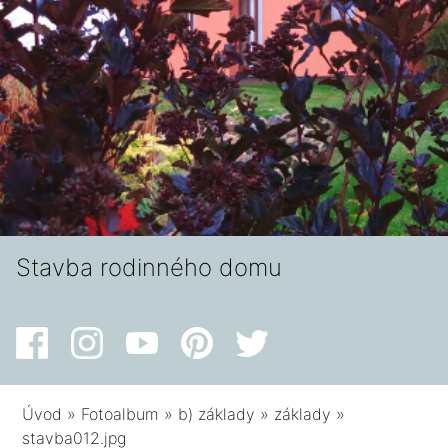
Stavba rodinného domu
Úvod
»
Fotoalbum
»
b) základy
»
základy
»
stavba012.jpg