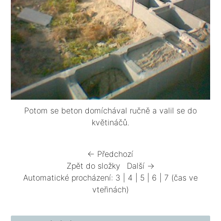
Potom se beton domíchával ručně a valil se do
květináčů.
← Předchozí
Zpět do složky
Další →
Automatické procházení:
3
|
4
|
5
|
6
|
7
(čas ve
vteřinách)