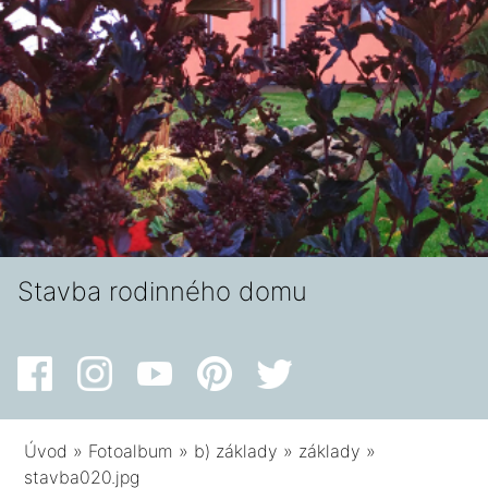
Stavba rodinného domu
Úvod
»
Fotoalbum
»
b) základy
»
základy
»
stavba020.jpg