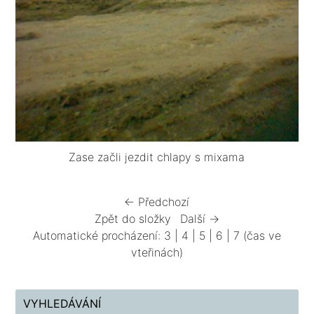
Zase začli jezdit chlapy s mixama
← Předchozí
Zpět do složky
Další →
Automatické procházení:
3
|
4
|
5
|
6
|
7
(čas ve
vteřinách)
VYHLEDÁVÁNÍ