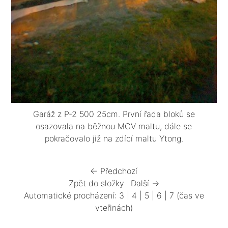
Garáž z P-2 500 25cm. První řada bloků se
osazovala na běžnou MCV maltu, dále se
pokračovalo již na zdící maltu Ytong.
← Předchozí
Zpět do složky
Další →
Automatické procházení:
3
|
4
|
5
|
6
|
7
(čas ve
vteřinách)