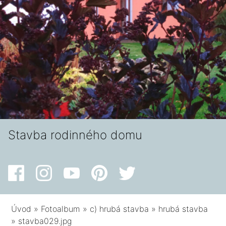
Stavba rodinného domu
Úvod
»
Fotoalbum
»
c) hrubá stavba
»
hrubá stavba
»
stavba029.jpg