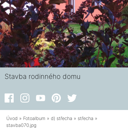
Stavba rodinného domu
Úvod
»
Fotoalbum
»
d) střecha
»
střecha
»
stavba070.jpg