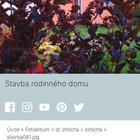
Stavba rodinného domu
Úvod
»
Fotoalbum
»
d) střecha
»
střecha
»
stavba081.jpg