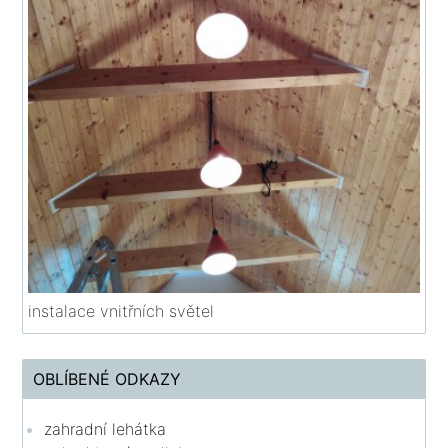
instalace vnitřních světel
OBLÍBENÉ ODKAZY
zahradní lehátka