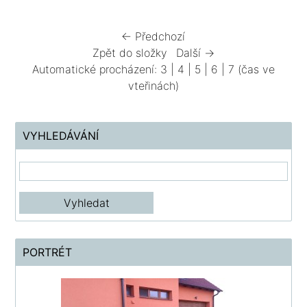
← Předchozí
Zpět do složky
Další →
Automatické procházení:
3
|
4
|
5
|
6
|
7
(čas ve
vteřinách)
VYHLEDÁVÁNÍ
PORTRÉT