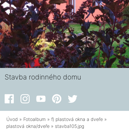
Stavba rodinného domu
Úvod
»
Fotoalbum
»
f) plastová okna a dveře
»
plastová okna/dveře
»
stavba105.jpg