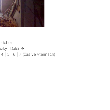
edchozí
ožky
Další →
|
4
|
5
|
6
|
7
(čas ve vteřinách)