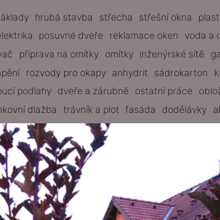
základy
hrubá stavba
střecha
střešní okna
plas
elektrika
posuvné dveře
reklamace oken
voda a 
vač
příprava na omítky
omítky
inženýrské sítě
g
ápění
rozvody pro okapy
anhydrit
sádrokarton
k
oucí podlahy
dveře a zárubně
ostatní práce
oblo
nkovní dlažba
trávník a plot
fasáda
dodělávky
a