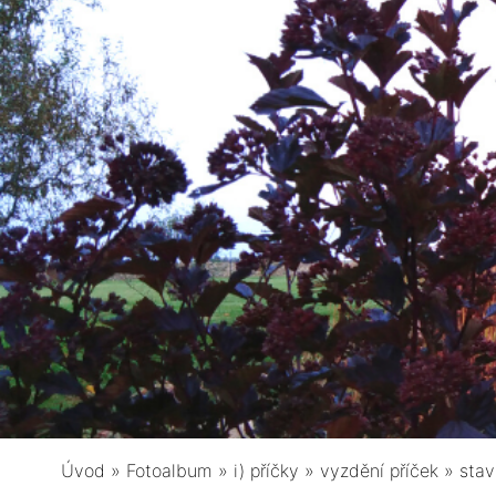
Úvod
»
Fotoalbum
»
i) příčky
»
vyzdění příček
»
stav