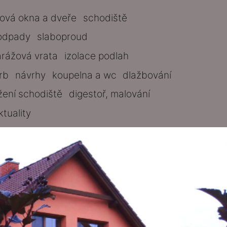
tová okna a dveře
schodiště
odpady
slaboproud
arážová vrata
izolace podlah
rb
návrhy
koupelna a wc
dlažbování
žení schodiště
digestoř, malování
ktuality