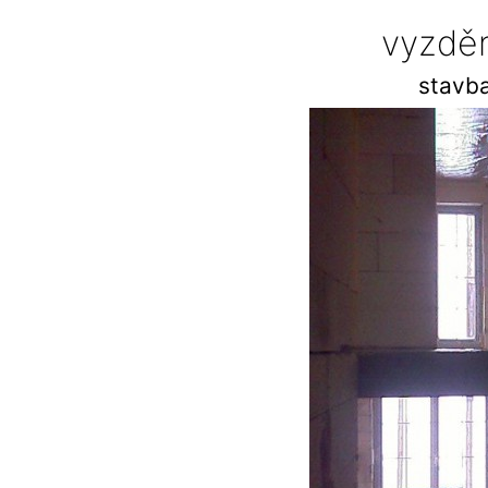
vyzděn
stavba