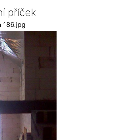
í příček
 186.jpg