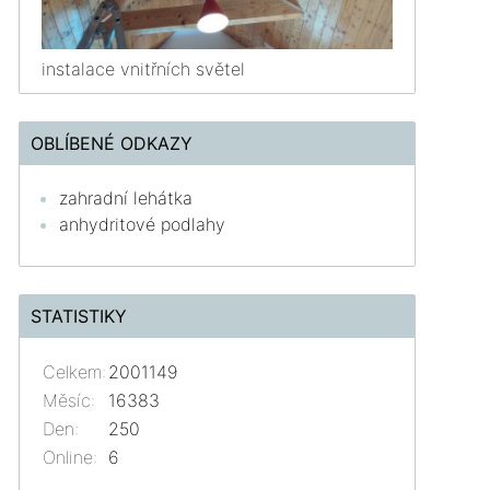
instalace vnitřních světel
OBLÍBENÉ ODKAZY
zahradní lehátka
anhydritové podlahy
STATISTIKY
Celkem:
2001149
Měsíc:
16383
Den:
250
Online:
6