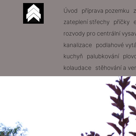
Úvod
příprava pozemku
zateplení střechy
příčky
rozvody pro centrální vysa
kanalizace
podlahové vyt
kuchyň
palubkování
plov
kolaudace
stěhování a ve