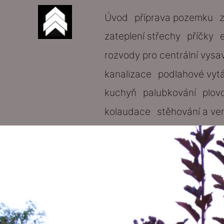
Úvod
příprava pozemku
zateplení střechy
příčky
rozvody pro centrální vysa
kanalizace
podlahové vyt
kuchyň
palubkování
plov
kolaudace
stěhování a ve