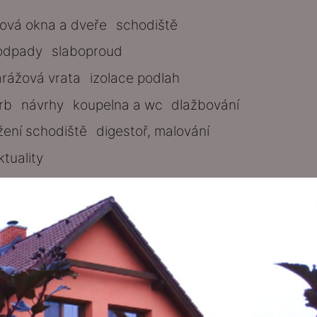
tová okna a dveře
schodiště
odpady
slaboproud
arážová vrata
izolace podlah
rb
návrhy
koupelna a wc
dlažbování
žení schodiště
digestoř, malování
ktuality