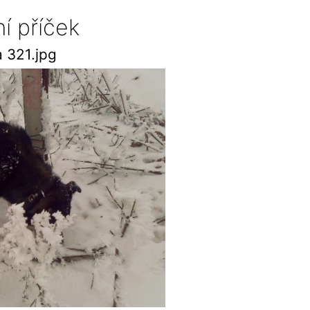
í příček
 321.jpg