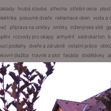
základy
hrubá stavba
střecha
střešní okna
plas
elektrika
posuvné dveře
reklamace oken
voda a 
vač
příprava na omítky
omítky
inženýrské sítě
g
ápění
rozvody pro okapy
anhydrit
sádrokarton
k
oucí podlahy
dveře a zárubně
ostatní práce
oblo
nkovní dlažba
trávník a plot
fasáda
dodělávky
a