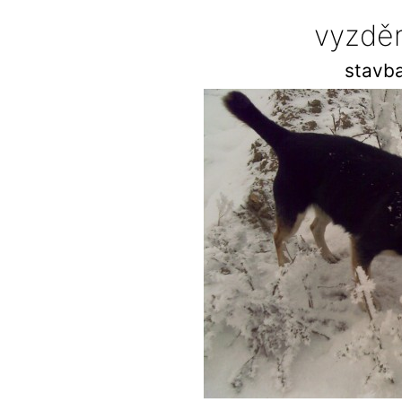
vyzděn
stavba