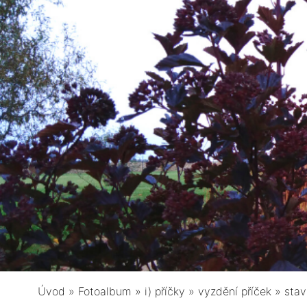
Úvod
»
Fotoalbum
»
i) příčky
»
vyzdění příček
»
stav