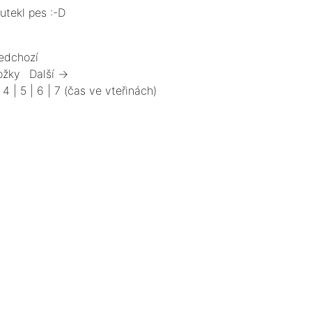
utekl pes :-D
edchozí
ožky
Další →
|
4
|
5
|
6
|
7
(čas ve vteřinách)