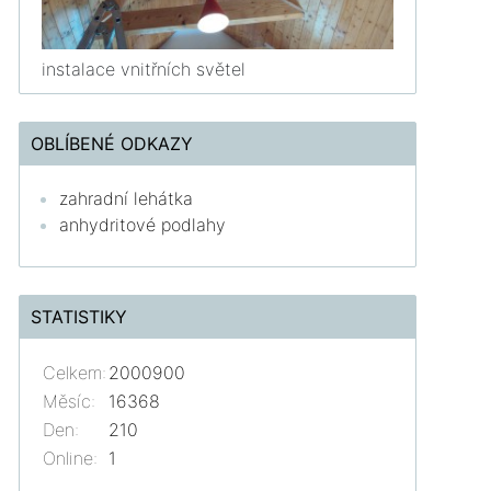
instalace vnitřních světel
OBLÍBENÉ ODKAZY
zahradní lehátka
anhydritové podlahy
STATISTIKY
Celkem:
2000900
Měsíc:
16368
Den:
210
Online:
1