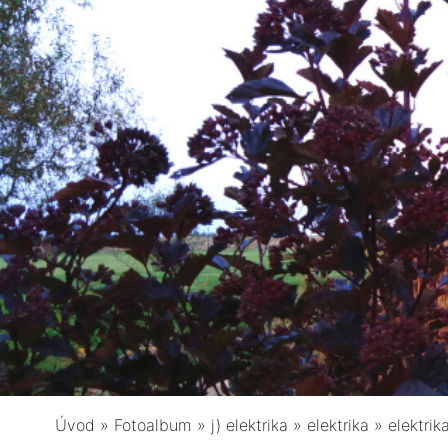
Úvod
»
Fotoalbum
»
j) elektrika
»
elektrika
»
elektrik