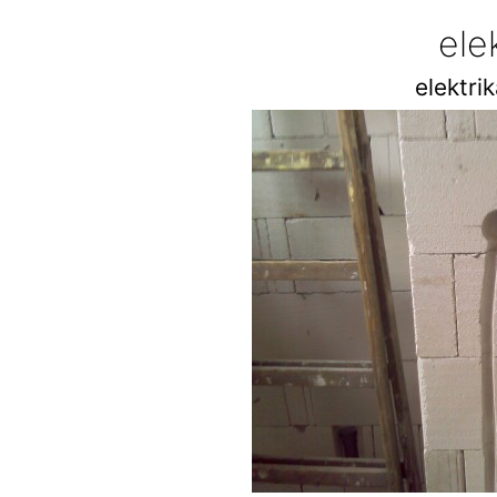
ele
elektri