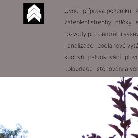
Úvod
příprava pozemku
zateplení střechy
příčky
rozvody pro centrální vysa
kanalizace
podlahové vyt
kuchyň
palubkování
plov
kolaudace
stěhování a ve