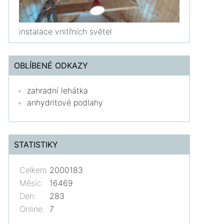
instalace vnitřních světel
OBLÍBENÉ ODKAZY
zahradní lehátka
anhydritové podlahy
STATISTIKY
Celkem:
2000183
Měsíc:
16469
Den:
283
Online:
7