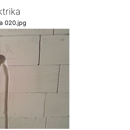
ktrika
ka 020.jpg