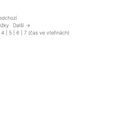
edchozí
ožky
Další →
|
4
|
5
|
6
|
7
(čas ve vteřinách)