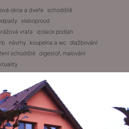
tová okna a dveře
schodiště
odpady
slaboproud
arážová vrata
izolace podlah
rb
návrhy
koupelna a wc
dlažbování
žení schodiště
digestoř, malování
ktuality