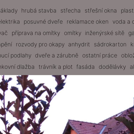
základy
hrubá stavba
střecha
střešní okna
plas
elektrika
posuvné dveře
reklamace oken
voda a 
vač
příprava na omítky
omítky
inženýrské sítě
g
ápění
rozvody pro okapy
anhydrit
sádrokarton
k
oucí podlahy
dveře a zárubně
ostatní práce
oblo
nkovní dlažba
trávník a plot
fasáda
dodělávky
a