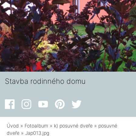
Stavba rodinného domu
Úvod
»
Fotoalbum
»
k) posuvné dveře
»
posuvné
dveře
»
Jap013.jpg