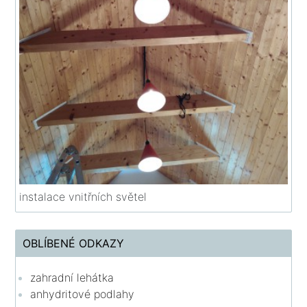
instalace vnitřních světel
OBLÍBENÉ ODKAZY
zahradní lehátka
anhydritové podlahy