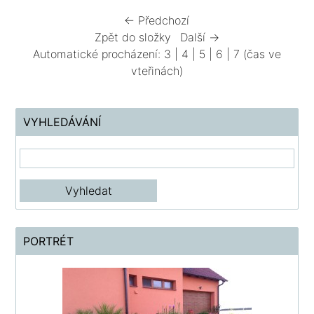
← Předchozí
Zpět do složky
Další →
Automatické procházení:
3
|
4
|
5
|
6
|
7
(čas ve
vteřinách)
VYHLEDÁVÁNÍ
PORTRÉT