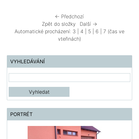
← Předchozí
Zpět do složky
Další →
Automatické procházení:
3
|
4
|
5
|
6
|
7
(čas ve
vteřinách)
VYHLEDÁVÁNÍ
PORTRÉT