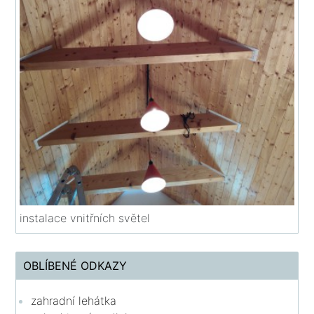
instalace vnitřních světel
OBLÍBENÉ ODKAZY
zahradní lehátka