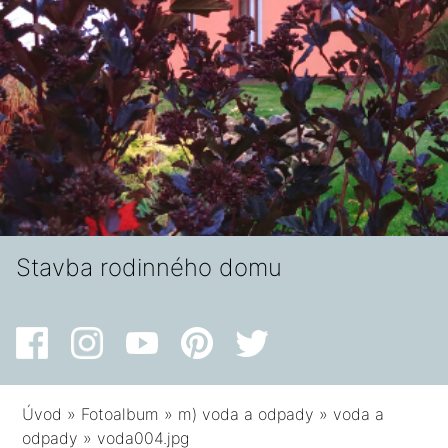
Stavba rodinného domu
Úvod
»
Fotoalbum
»
m) voda a odpady
»
voda a
odpady
»
voda004.jpg