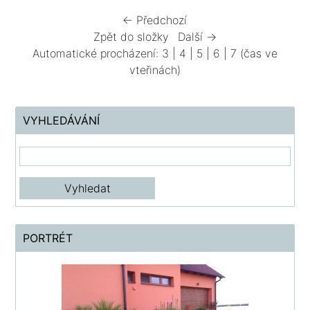
← Předchozí
Zpět do složky
Další →
Automatické procházení:
3
|
4
|
5
|
6
|
7
(čas ve
vteřinách)
VYHLEDÁVÁNÍ
PORTRÉT