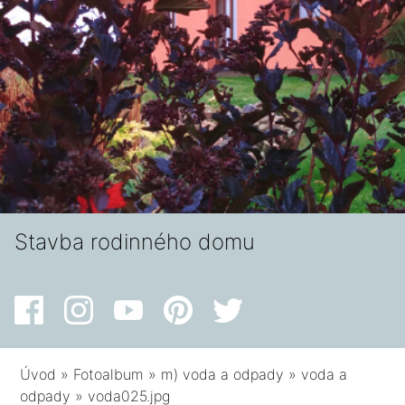
Stavba rodinného domu
Úvod
»
Fotoalbum
»
m) voda a odpady
»
voda a
odpady
»
voda025.jpg