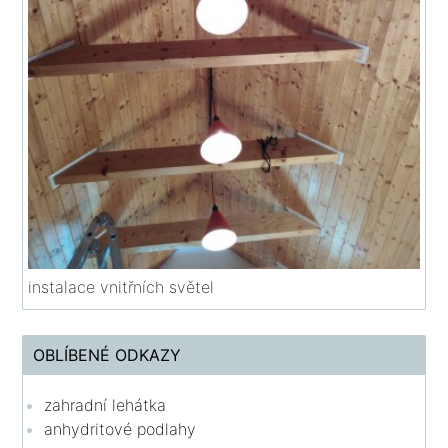
instalace vnitřních světel
OBLÍBENÉ ODKAZY
zahradní lehátka
anhydritové podlahy