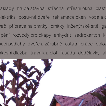
základy
hrubá stavba
střecha
střešní okna
plas
elektrika
posuvné dveře
reklamace oken
voda a 
vač
příprava na omítky
omítky
inženýrské sítě
g
ápění
rozvody pro okapy
anhydrit
sádrokarton
k
oucí podlahy
dveře a zárubně
ostatní práce
oblo
nkovní dlažba
trávník a plot
fasáda
dodělávky
a