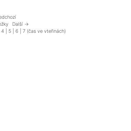
edchozí
ožky
Další →
|
4
|
5
|
6
|
7
(čas ve vteřinách)