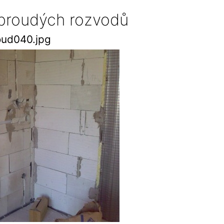
oproudých rozvodů
oud040.jpg