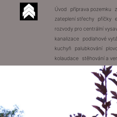
Úvod
příprava pozemku
zateplení střechy
příčky
rozvody pro centrální vysa
kanalizace
podlahové vyt
kuchyň
palubkování
plov
kolaudace
stěhování a ve