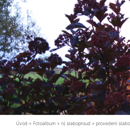
Úvod
»
Fotoalbum
»
n) slaboproud
»
provedení slab