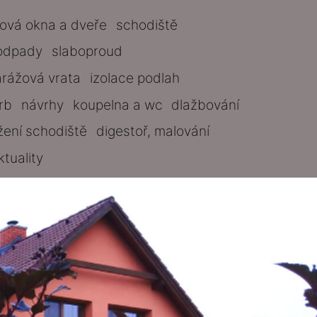
tová okna a dveře
schodiště
odpady
slaboproud
arážová vrata
izolace podlah
rb
návrhy
koupelna a wc
dlažbování
žení schodiště
digestoř, malování
ktuality