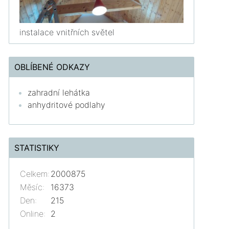
instalace vnitřních světel
OBLÍBENÉ ODKAZY
zahradní lehátka
anhydritové podlahy
STATISTIKY
Celkem:
2000875
Měsíc:
16373
Den:
215
Online:
2