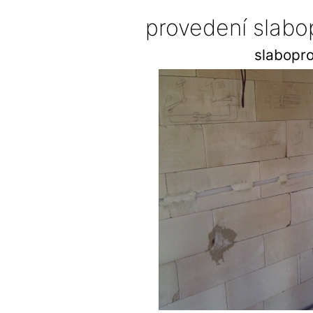
provedení slab
slabopr