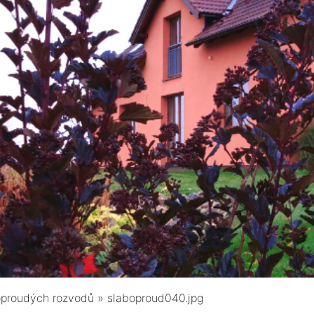
oproudých rozvodů
»
slaboproud040.jpg