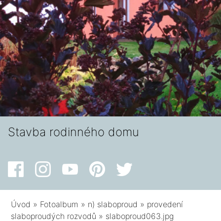
Stavba rodinného domu
Úvod
»
Fotoalbum
»
n) slaboproud
»
provedení
slaboproudých rozvodů
»
slaboproud063.jpg