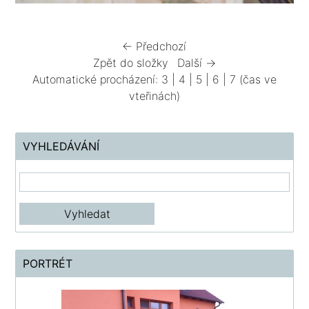
← Předchozí
Zpět do složky
Další →
Automatické procházení:
3
|
4
|
5
|
6
|
7
(čas ve
vteřinách)
VYHLEDÁVÁNÍ
PORTRÉT