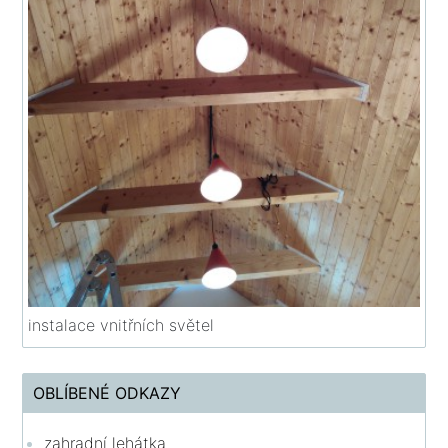
instalace vnitřních světel
OBLÍBENÉ ODKAZY
zahradní lehátka