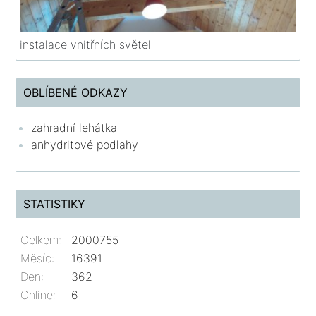
instalace vnitřních světel
OBLÍBENÉ ODKAZY
zahradní lehátka
anhydritové podlahy
STATISTIKY
Celkem:
2000755
Měsíc:
16391
Den:
362
Online:
6