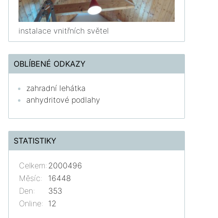
instalace vnitřních světel
OBLÍBENÉ ODKAZY
zahradní lehátka
anhydritové podlahy
STATISTIKY
Celkem:
2000496
Měsíc:
16448
Den:
353
Online:
12