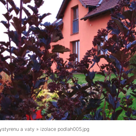
ystyrenu a vaty
»
izolace podlah005.jpg