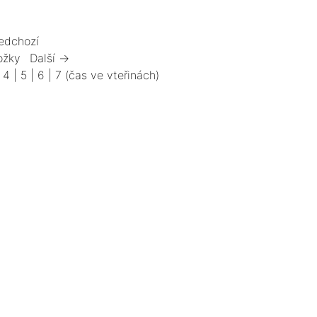
edchozí
ožky
Další →
|
4
|
5
|
6
|
7
(čas ve vteřinách)