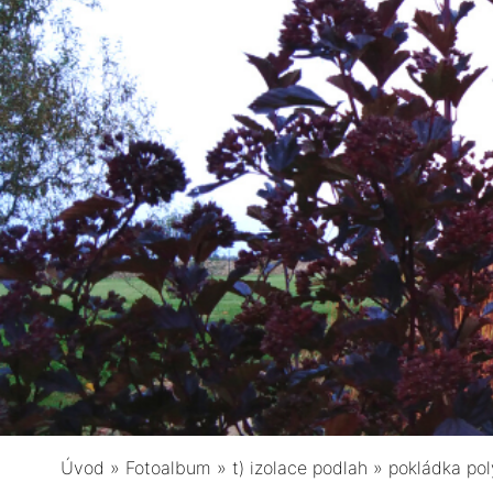
Úvod
»
Fotoalbum
»
t) izolace podlah
»
pokládka pol