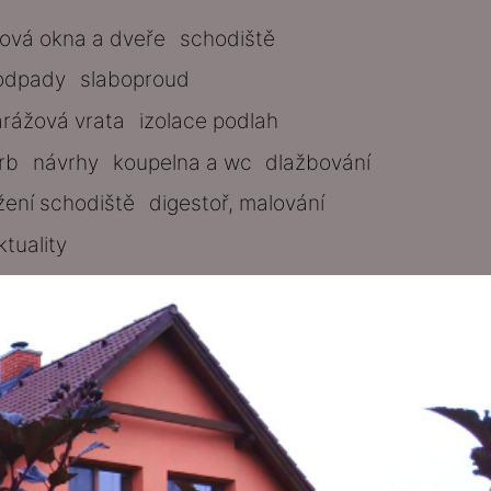
tová okna a dveře
schodiště
odpady
slaboproud
arážová vrata
izolace podlah
rb
návrhy
koupelna a wc
dlažbování
žení schodiště
digestoř, malování
ktuality