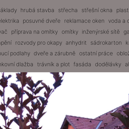
základy
hrubá stavba
střecha
střešní okna
plas
elektrika
posuvné dveře
reklamace oken
voda a 
vač
příprava na omítky
omítky
inženýrské sítě
g
ápění
rozvody pro okapy
anhydrit
sádrokarton
k
oucí podlahy
dveře a zárubně
ostatní práce
oblo
nkovní dlažba
trávník a plot
fasáda
dodělávky
a