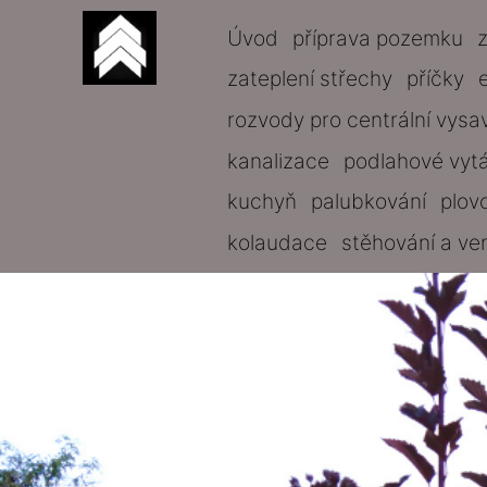
Úvod
příprava pozemku
zateplení střechy
příčky
rozvody pro centrální vysa
kanalizace
podlahové vyt
kuchyň
palubkování
plov
kolaudace
stěhování a ve