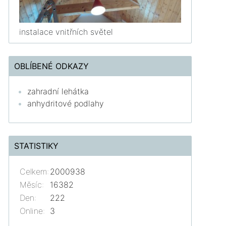
instalace vnitřních světel
OBLÍBENÉ ODKAZY
zahradní lehátka
anhydritové podlahy
STATISTIKY
Celkem:
2000938
Měsíc:
16382
Den:
222
Online:
3