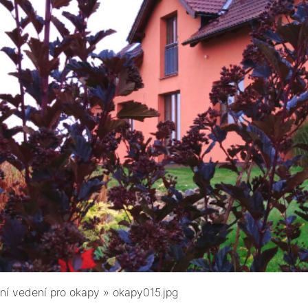
í vedení pro okapy
»
okapy015.jpg