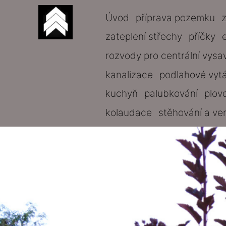
Úvod
příprava pozemku
zateplení střechy
příčky
rozvody pro centrální vysa
kanalizace
podlahové vyt
kuchyň
palubkování
plov
kolaudace
stěhování a ve