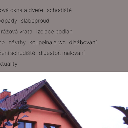
tová okna a dveře
schodiště
odpady
slaboproud
arážová vrata
izolace podlah
rb
návrhy
koupelna a wc
dlažbování
žení schodiště
digestoř, malování
ktuality