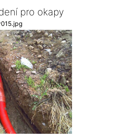
dení pro okapy
015.jpg