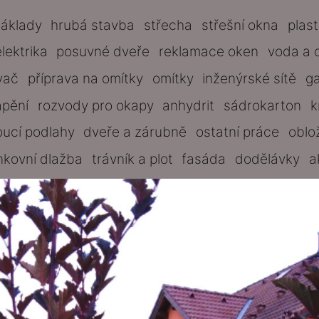
základy
hrubá stavba
střecha
střešní okna
plas
elektrika
posuvné dveře
reklamace oken
voda a 
vač
příprava na omítky
omítky
inženýrské sítě
g
ápění
rozvody pro okapy
anhydrit
sádrokarton
k
oucí podlahy
dveře a zárubně
ostatní práce
oblo
nkovní dlažba
trávník a plot
fasáda
dodělávky
a