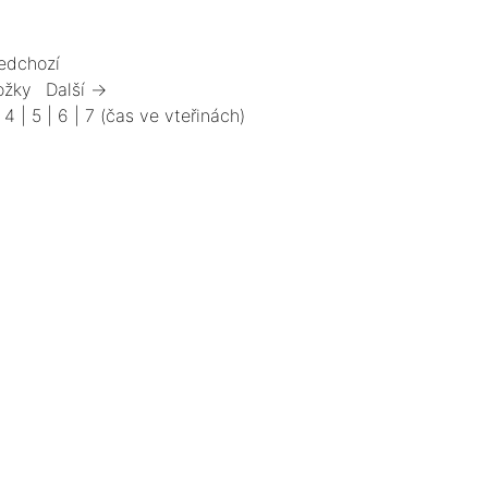
edchozí
ožky
Další →
|
4
|
5
|
6
|
7
(čas ve vteřinách)