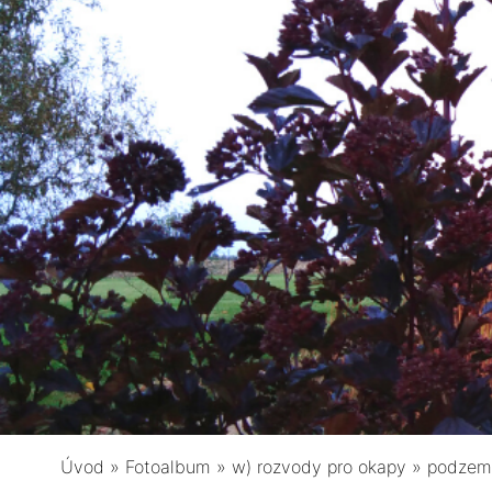
Úvod
»
Fotoalbum
»
w) rozvody pro okapy
»
podzemn