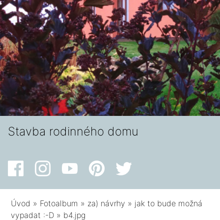
Stavba rodinného domu
Úvod
»
Fotoalbum
»
za) návrhy
»
jak to bude možná
vypadat :-D
»
b4.jpg