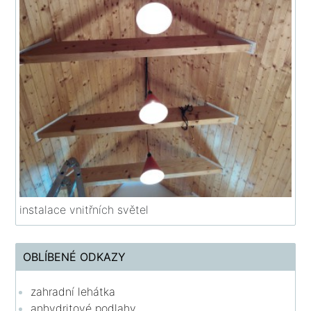
instalace vnitřních světel
OBLÍBENÉ ODKAZY
zahradní lehátka
anhydritové podlahy