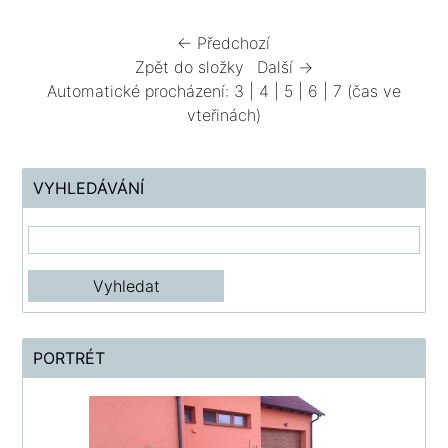
← Předchozí
Zpět do složky
Další →
Automatické procházení:
3
|
4
|
5
|
6
|
7
(čas ve
vteřinách)
VYHLEDÁVÁNÍ
PORTRÉT