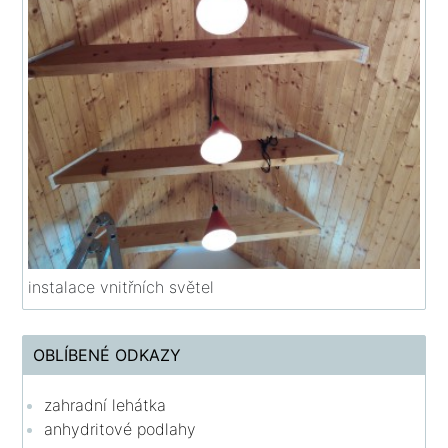
instalace vnitřních světel
OBLÍBENÉ ODKAZY
zahradní lehátka
anhydritové podlahy