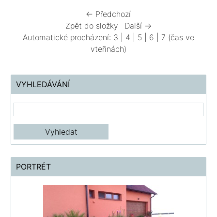
← Předchozí
Zpět do složky
Další →
Automatické procházení:
3
|
4
|
5
|
6
|
7
(čas ve
vteřinách)
VYHLEDÁVÁNÍ
PORTRÉT