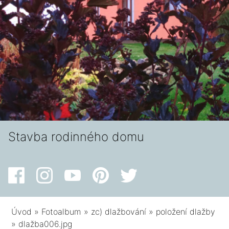
Stavba rodinného domu
Úvod
»
Fotoalbum
»
zc) dlažbování
»
položení dlažby
»
dlažba006.jpg