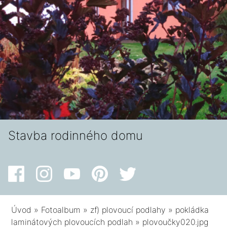
Stavba rodinného domu
Úvod
»
Fotoalbum
»
zf) plovoucí podlahy
»
pokládka
laminátových plovoucích podlah
»
plovoučky020.jpg