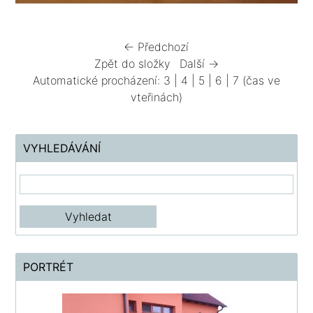
← Předchozí
Zpět do složky
Další →
Automatické procházení:
3
|
4
|
5
|
6
|
7
(čas ve
vteřinách)
VYHLEDÁVÁNÍ
PORTRÉT