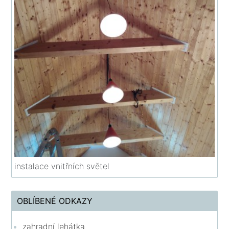
instalace vnitřních světel
OBLÍBENÉ ODKAZY
zahradní lehátka