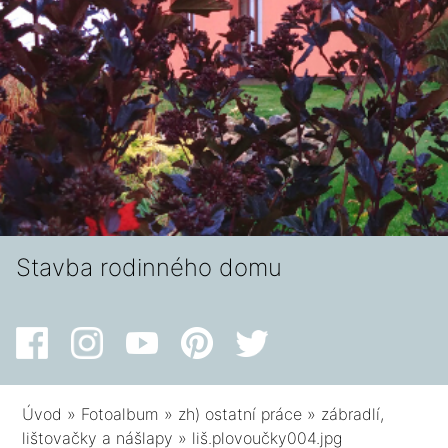
Stavba rodinného domu
Úvod
»
Fotoalbum
»
zh) ostatní práce
»
zábradlí,
lištovačky a nášlapy
»
liš.plovoučky004.jpg