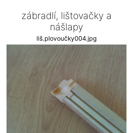
zábradlí, lištovačky a
nášlapy
liš.plovoučky004.jpg