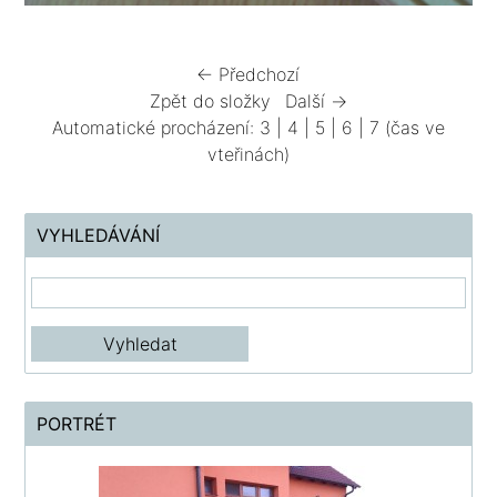
← Předchozí
Zpět do složky
Další →
Automatické procházení:
3
|
4
|
5
|
6
|
7
(čas ve
vteřinách)
VYHLEDÁVÁNÍ
PORTRÉT