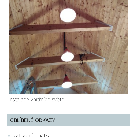
instalace vnitřních světel
OBLÍBENÉ ODKAZY
zahradní lehátka