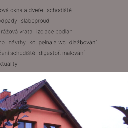
tová okna a dveře
schodiště
odpady
slaboproud
arážová vrata
izolace podlah
rb
návrhy
koupelna a wc
dlažbování
žení schodiště
digestoř, malování
ktuality