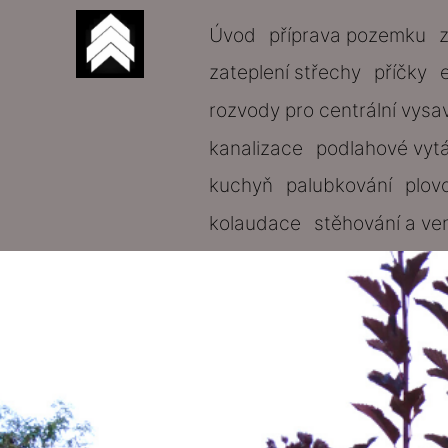
Úvod
příprava pozemku
zateplení střechy
příčky
rozvody pro centrální vysa
kanalizace
podlahové vyt
kuchyň
palubkování
plov
kolaudace
stěhování a ve