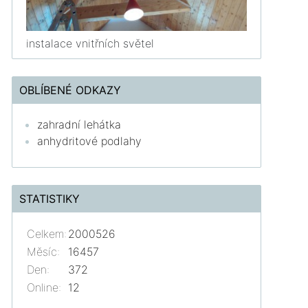
instalace vnitřních světel
OBLÍBENÉ ODKAZY
zahradní lehátka
anhydritové podlahy
STATISTIKY
Celkem:
2000526
Měsíc:
16457
Den:
372
Online:
12