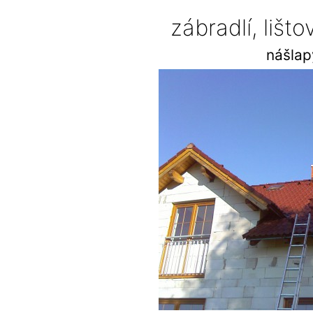
zábradlí, lišt
nášlap