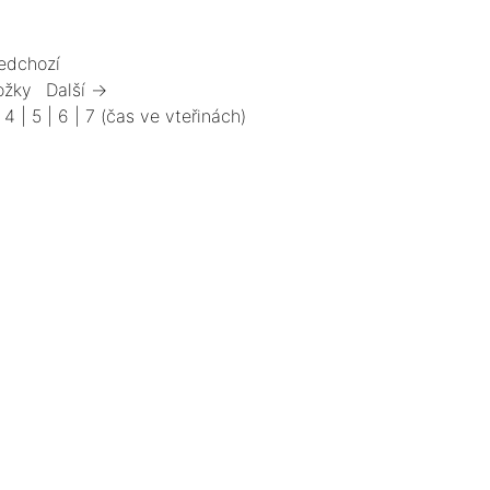
edchozí
ožky
Další →
|
4
|
5
|
6
|
7
(čas ve vteřinách)