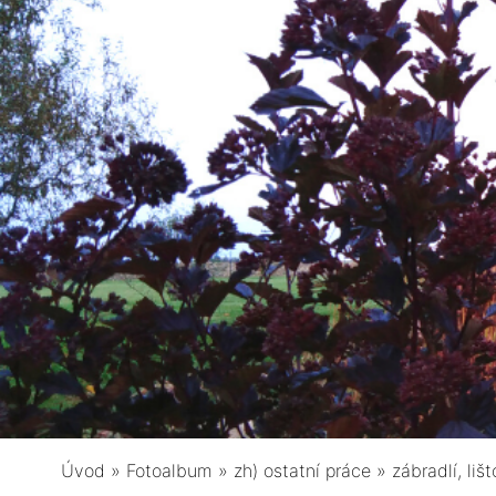
Úvod
»
Fotoalbum
»
zh) ostatní práce
»
zábradlí, li