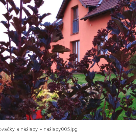
štovačky a nášlapy
»
nášlapy005.jpg