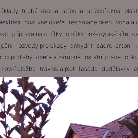
základy
hrubá stavba
střecha
střešní okna
plas
elektrika
posuvné dveře
reklamace oken
voda a 
vač
příprava na omítky
omítky
inženýrské sítě
g
ápění
rozvody pro okapy
anhydrit
sádrokarton
k
oucí podlahy
dveře a zárubně
ostatní práce
oblo
nkovní dlažba
trávník a plot
fasáda
dodělávky
a