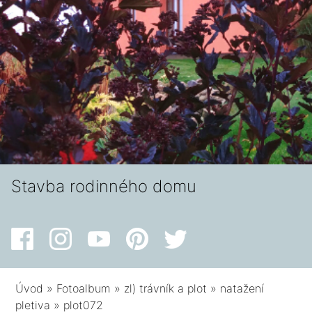
Stavba rodinného domu
Úvod
»
Fotoalbum
»
zl) trávník a plot
»
natažení
pletiva
»
plot072