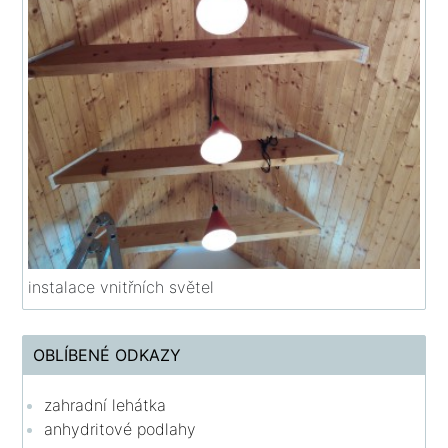
instalace vnitřních světel
OBLÍBENÉ ODKAZY
zahradní lehátka
anhydritové podlahy