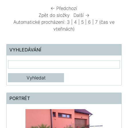
← Předchozí
Zpět do složky
Další →
Automatické procházení:
3
|
4
|
5
|
6
|
7
(čas ve
vteřinách)
VYHLEDÁVÁNÍ
PORTRÉT